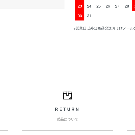
23
24
25
26
27
28
30
31
※営業日以外は商品発送およびメール
RETURN
返品について