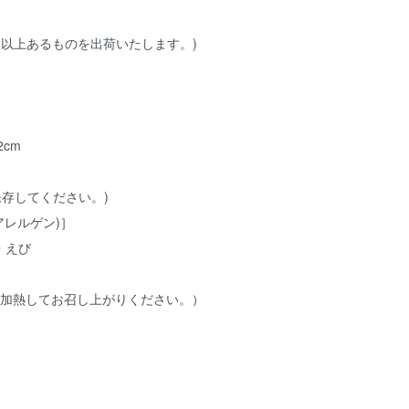
0日以上あるものを出荷いたします。)
2cm
保存してください。)
アレルゲン)］
・えび
ど加熱してお召し上がりください。）