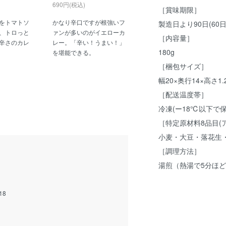
690円(税込)
［賞味期限］
をトマトソ
かなり辛口ですが根強いフ
製造日より90日(6
、トロっと
ァンが多いのがイエローカ
［内容量］
辛さのカレ
レー。「辛い！うまい！」
180g
を堪能できる。
［梱包サイズ］
幅20×奥行14×高さ1.
［配送温度帯］
冷凍(ー18℃以下で
［特定原材料8品目(
小麦・大豆・落花生
［調理方法］
湯煎（熱湯で5分ほ
:18