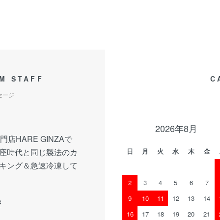
M STAFF
C
セージ
2026年8月
店HARE GINZAで
座時代と同じ製法のカ
日
月
火
水
木
金
キング＆急速冷凍して
2
3
4
5
6
7
9
10
11
12
13
14
ジ
16
17
18
19
20
21