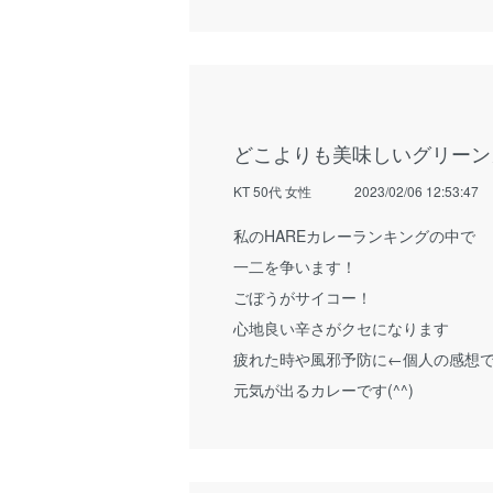
どこよりも美味しいグリーン
KT 50代 女性
2023/02/06 12:53:47
私のHAREカレーランキングの中で
一二を争います！
ごぼうがサイコー！
心地良い辛さがクセになります
疲れた時や風邪予防に←個人の感想で
元気が出るカレーです(^^)